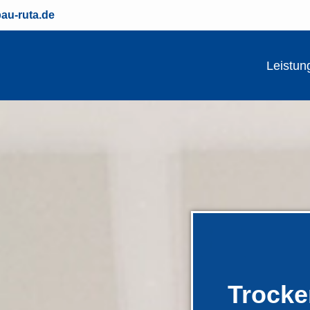
au-ruta.de
Leistun
Trock