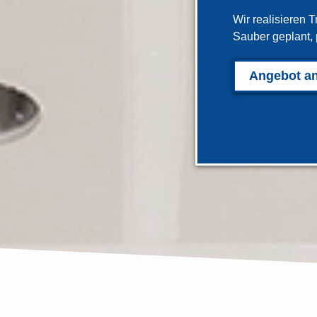
Wir realisieren 
Sauber geplant, 
Angebot a